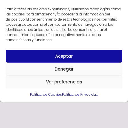
Para ofrecer las mejores experiencias, utilizamos tecnologías como
las cookies para almacenar y/o acceder a la información del
dispositivo. El consentimiento de estas tecnologías nos permitirá
Nº de Registro VV-A38/4.93098
procesar datos como el comportamiento de navegación o las
identificaciones únicas en este sitio. No consentir o retirar el
Calle Los Pescadores, nº 21 – 38588 La Listada
consentimiento, puede afectar negativamente a ciertas
Arico – Santa Cruz de Tenerife
características y funciones.
Aceptar
Aviso Legal
Denegar
Política de Privacidad
Política de Cookies
Ver preferencias
Contacto
Política de Cookies
Política de Privacidad
©
Casa Naihu.
Todos los derechos reservados.
Sitio web gestionado por