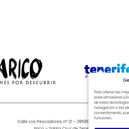
Ge
Para ofrecer las me
para almacenar y/o 
de estas tecnologí
navegación o las iden
consentimiento, pue
funciones.
Calle Los Pescadores, nº 21 – 38588 La Listada
Arico – Santa Cruz de Tenerife