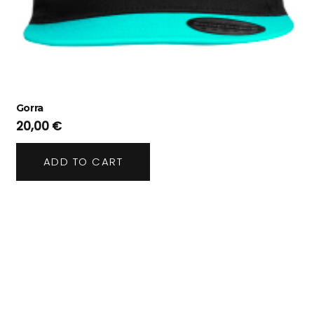
Gorra
20,00
€
ADD TO CART