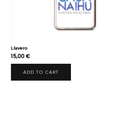
Llavero
15,00
€
ADD TO CART