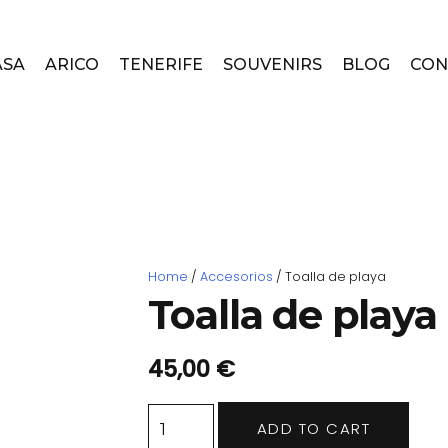
ASA
ARICO
TENERIFE
SOUVENIRS
BLOG
CON
Home
/
Accesorios
/ Toalla de playa
Toalla de playa
45,00
€
Toalla
ADD TO CART
de